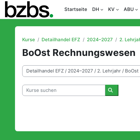
Zum Hauptinhalt
Startseite
DH
KV
ABU
Kurse
Detailhandel EFZ
2024–2027
2. Lehrja
BoOst Rechnungswesen
Kursbereiche
Kurse suchen
Kurse suche