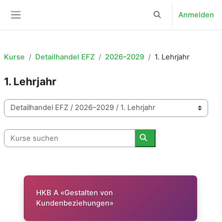
Zum Hauptinhalt
Anmelden
Sucheingabe umsch
Website-Übersicht
Kurse
Detailhandel EFZ
2026–2029
1. Lehrjahr
1. Lehrjahr
Kursbereiche
Kurse suchen
Kurse suchen
HKB A «Gestalten von
Kundenbeziehungen»