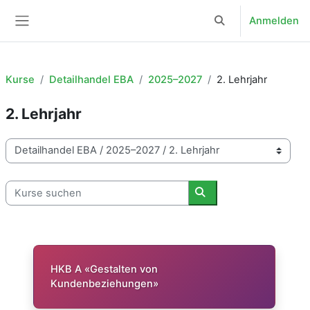
Zum Hauptinhalt
Anmelden
Sucheingabe umsch
Website-Übersicht
Kurse
Detailhandel EBA
2025–2027
2. Lehrjahr
2. Lehrjahr
Kursbereiche
Kurse suchen
Kurse suchen
HKB A «Gestalten von
Kundenbeziehungen»