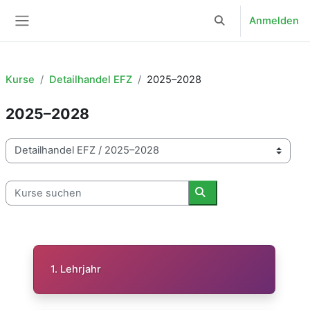
Zum Hauptinhalt
Anmelden
Sucheingabe umsch
Website-Übersicht
Kurse
Detailhandel EFZ
2025–2028
2025–2028
Kursbereiche
Kurse suchen
Kurse suchen
1. Lehrjahr