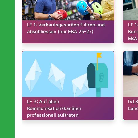
Kurs:
Kurs
LF 1: Verkaufsgespräch führen und
LF 1
abschliessen (nur EBA 25-27)
Kund
EBA
Kurs:
Kurs
LF 3: Auf allen
IVLS
Kommunikationskanälen
Lan
professionell auftreten