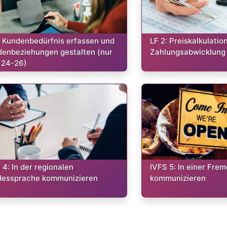
:
Kurs:
: Kundenbedürfnis erfassen und
LF 2: Preiskalkulatio
enbeziehungen gestalten (nur
Zahlungsabwicklung
 24-26)
:
Kurs:
 4: In der regionalen
IVFS 5: In einer Fre
dessprache kommunizieren
kommunizieren