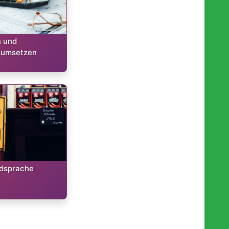
n und
 umsetzen
mdsprache