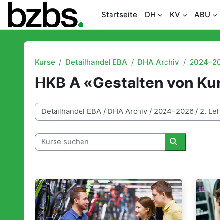
Zum Hauptinhalt
Startseite
DH
KV
ABU
Kurse
Detailhandel EBA
DHA Archiv
2024–2
HKB A «Gestalten von K
Kursbereiche
Kurse suchen
Kurse suche