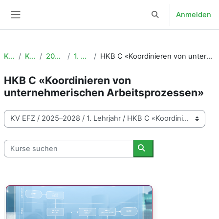
Zum Hauptinhalt
Anmelden
Sucheingabe umsch
Website-Übersicht
Kurse
KV EFZ
2025–2028
1. Lehrjahr
HKB C «Koordinieren von unternehmerischen Arbeitsprozessen»
HKB C «Koordinieren von
unternehmerischen Arbeitsprozessen»
Kursbereiche
Kurse suchen
Kurse suchen