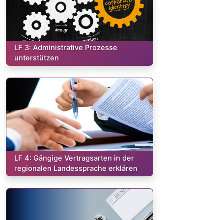
Kurs:
LF 3: Administrative Prozesse
unterstützen
Kurs:
LF 4: Gängige Vertragsarten in der
regionalen Landessprache erklären