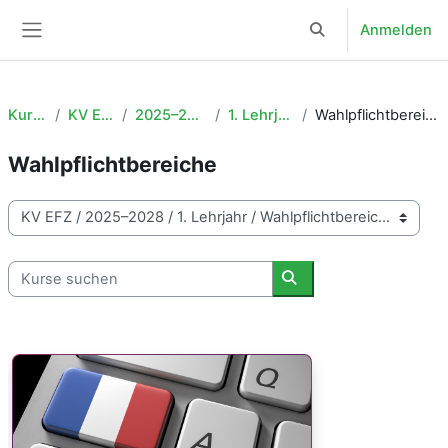
Zum Hauptinhalt
Anmelden
Sucheingabe umsch
Website-Übersicht
Kurse
KV EFZ
2025–2028
1. Lehrjahr
Wahlpflichtbereiche
Wahlpflichtbereiche
Kursbereiche
Kurse suchen
Kurse suchen