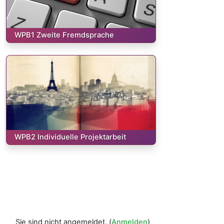
Kurs:
WPB1 Zweite Fremdsprache
Kurs:
WPB2 Individuelle Projektarbeit
Sie sind nicht angemeldet. (
Anmelden
)