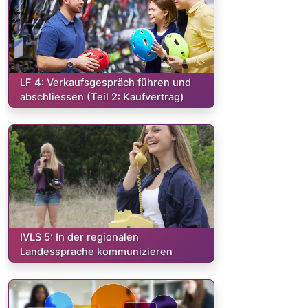
Kurs:
LF 4: Verkaufsgespräch führen und
abschliessen (Teil 2: Kaufvertrag)
Kurs:
IVLS 5: In der regionalen
Landessprache kommunizieren