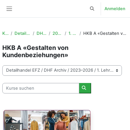
Zum Hauptinhalt
Anmelden
Sucheingabe umsch
Website-Übersicht
Kurse
Detailhandel EFZ
DHF Archiv
2023–2026
1. Lehrjahr
HKB A «Gestalten von Kundenbeziehungen»
HKB A «Gestalten von
Kundenbeziehungen»
Kursbereiche
Kurse suchen
Kurse suchen