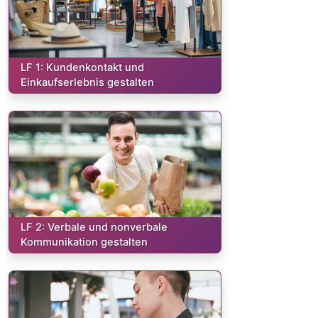
Kurs:
LF 1: Kundenkontakt und
Einkaufserlebnis gestalten
Kurs:
LF 2: Verbale und nonverbale
Kommunikation gestalten