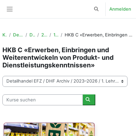
Zum Hauptinhalt
Anmelden
Sucheingabe umsch
Website-Übersicht
Kurse
Detailhandel EFZ
DHF Archiv
2023–2026
1. Lehrjahr
HKB C «Erwerben, Einbringen und Weiterentwickeln von Produkt- und Dienstleistungskenntnissen»
HKB C «Erwerben, Einbringen und
Weiterentwickeln von Produkt- und
Dienstleistungskenntnissen»
Kursbereiche
Kurse suchen
Kurse suchen