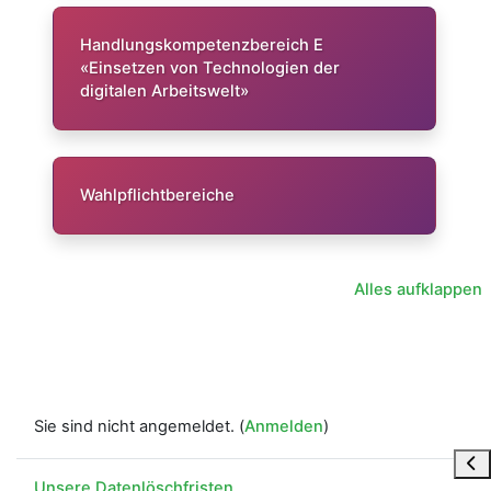
Handlungskompetenzbereich E
«Einsetzen von Technologien der
digitalen Arbeitswelt»
Wahlpflichtbereiche
Alles aufklappen
Sie sind nicht angemeldet. (
Anmelden
)
Blo
Unsere Datenlöschfristen