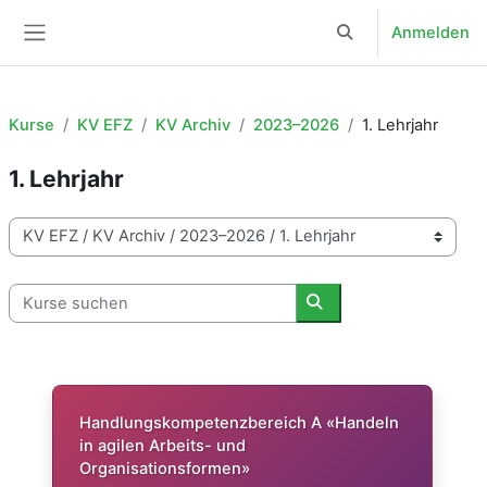
Zum Hauptinhalt
Anmelden
Sucheingabe umsch
Website-Übersicht
Kurse
KV EFZ
KV Archiv
2023–2026
1. Lehrjahr
1. Lehrjahr
Kursbereiche
Kurse suchen
Kurse suchen
Handlungskompetenzbereich A «Handeln
in agilen Arbeits- und
Organisationsformen»